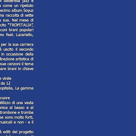
l batterista jazz e
na come un ripetuto
 decimo album Soyuz
na raccolta di sette
asa sua. Nel mese di
scito “TROPITALIA”,
cuni brani popolari
no feat. Lucariello,
e per la sua carriera
è uscito il secondo
 in occasione della
rezione artistica di
 sue canzoni il tema
eare brani in chiave
 vinile
 da 12
Tropitalia, La gamma
 cuore
tilizzo di una vasta
onica al basso e al
 a trombone e tromba
rse sono molto forti,
sicali e non - e il
 editi del progetto