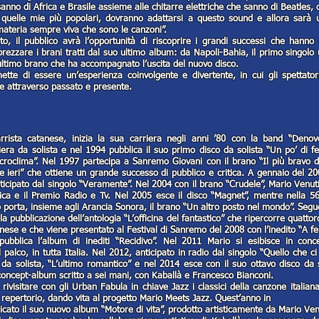
sanno di Africa e Brasile assieme alle chitarre elettriche che sanno di Beatles, 
quelle mie più popolari, dovranno adattarsi a questo sound e allora sarà 
materia sempre viva che sono le canzoni”.
o, il pubblico avrà l’opportunità di riscoprire i grandi successi che hanno d
apprezzare i brani tratti dal suo ultimo album: da Napoli-Bahia, il primo singolo
ultimo brano che ha accompagnato l’uscita del nuovo disco.
ette di essere un’esperienza coinvolgente e divertente, in cui gli spettato
e attraverso passato e presente.
rrista catanese, inizia la sua carriera negli anni ’80 con la band “Denov
iera da solista e nel 1994 pubblica il suo primo disco da solista “Un po’ di f
roclima”. Nel 1997 partecipa a Sanremo Giovani con il brano “Il più bravo d
 ieri” che ottiene un grande successo di pubblico e critica. A gennaio del 20
icipato dal singolo “Veramente”. Nel 2004 con il brano “Crudele”, Mario Venut
itica e il Premio Radio e Tv. Nel 2005 esce il disco “Magnet”, mentre nella 5
 porta, insieme agli Arancia Sonora, il brano “Un altro posto nel mondo”. Seg
a pubblicazione dell’antologia “L’officina del fantastico” che ripercorre quattor
nese e che viene presentato al Festival di Sanremo del 2008 con l’inedito “A fe
pubblica l’album di inediti “Recidivo”. Nel 2011 Mario si esibisce in conce
palco, in tutta Italia. Nel 2012, anticipato in radio dal singolo “Quello che ci
da solista, “L’ultimo romantico” e nel 2014 esce con il suo ottavo disco da s
 concept-album scritto a sei mani, con Kaballà e Francesco Bianconi.
rivisitare con gli Urban Fabula in chiave Jazz i classici della canzone italian
 repertorio, dando vita al progetto Mario Meets Jazz. Quest’anno in
cato il suo nuovo album “Motore di vita”, prodotto artisticamente da Mario Ven