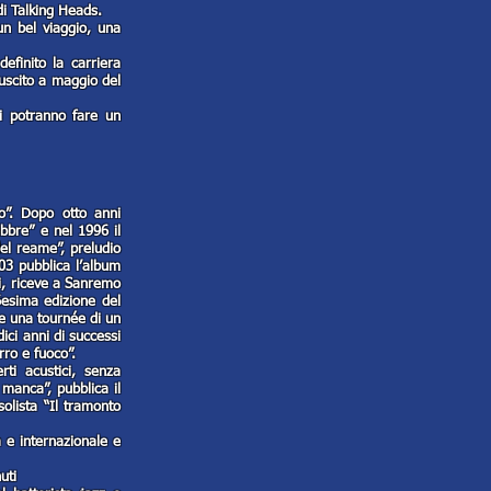
di Talking Heads.
un bel viaggio, una
efinito la carriera
 uscito a maggio del
ri potranno fare un
o”. Dopo otto anni
ebbre” e nel 1996 il
el reame”, preludio
03 pubblica l’album
i, riceve a Sanremo
6esima edizione del
ue una tournée di un
dici anni di successi
rro e fuoco”.
rti acustici, senza
 manca”, pubblica il
olista “Il tramonto
a e internazionale e
uti