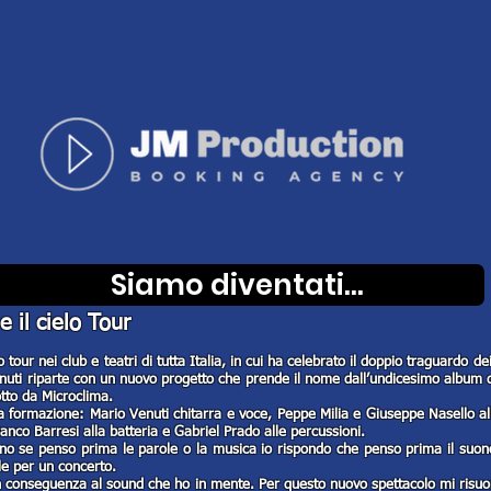
Siamo diventati...
ENUTI
e il cielo Tour
tour nei club e teatri di tutta Italia, in cui ha celebrato il doppio traguardo de
enuti riparte con un nuovo progetto che prende il nome dall’undicesimo album di 
tto da Microclima.
 formazione: Mario Venuti chitarra e voce, Peppe Milia e Giuseppe Nasello all
anco Barresi alla batteria e Gabriel Prado alle percussioni.
o se penso prima le parole o la musica io rispondo che penso prima il suono.
le per un concerto.
in conseguenza al sound che ho in mente. Per questo nuovo spettacolo mi risuo