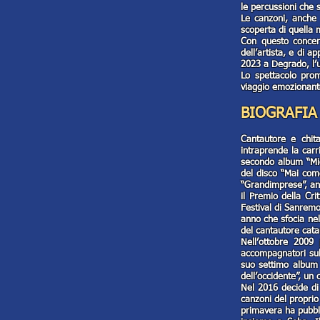
le percussioni che 
Le canzoni, anche 
scoperta di quella 
Con questo concert
dell’artista, e di 
2023 a Degrado, l’
Lo spettacolo prom
viaggio emozionant
BIOGRAFIA
Cantautore e chita
intraprende la carr
secondo album “Mic
del disco “Mai come
“Grandimprese”, ant
il Premio della Cr
Festival di Sanremo
anno che sfocia nell
del cantautore cata
Nell’ottobre 2009 
accompagnatori sul 
suo settimo album 
dell’occidente”, un
Nel 2016 decide di 
canzoni del proprio
primavera ha pubbli