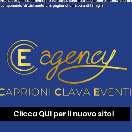
li-Bahia, Segui i tuoi demoni e Paradiso, sono foto degli anni Settanta che 
i, componendo virtualmente una pagina di un album di famiglia.
Clicca QUI per il nuovo sito!