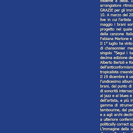
insieme a Seba. Il
arrangiatore ritmi
GRAZIE per gli imme
10. A marzo del 202
live in cui l’artis
maggio i brani son
progetto nel quale
della canzone itali
Fabiana Martone e N
Il 1° luglio ha vint
di chansonnier med
singolo “Segui i tu
decima edizione del
Alberto Bertoli e R
dell’anticonformism
tropicalista creando
Il 19 dicembre è usc
l’undicesimo album
brani, dal punto di
di sonorità internaz
al jazz e al blues e
dell’artista, e più 
gamma di strumenti
tambourine, dal pia
e a agli archi decli
a ulteriore conferm
politically correct 
L’immagine della co