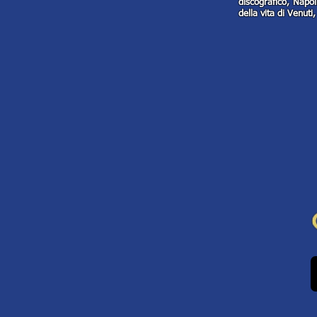
discografico, Napo
della vita di Venut