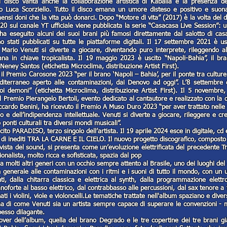
 disco vanta anche la collaborazione artistica di Kaballà e la presenza de
co Luca Scorziello. Tutto il disco emana un umore disteso e positivo e suo
nsi doni che la vita può donarci. Dopo “Motore di vita” (2017) è la volta del
0 sul canale YT ufficiale viene pubblicata la serie “Casacasa Live Session”: u
ta ha eseguito alcuni dei suoi brani più famosi direttamente dal salotto di c
o stati pubblicati su tutte le piattaforme digitali. Il 17 settembre 2021 è u
 Mario Venuti si diverte a giocare, diventando puro interprete, rileggendo al
ana in chiave tropicalista. Il 19 maggio 2023 è uscito “Napoli-Bahia”, il bra
eney Santos (etichetta Microclima, distribuzione Artist First).
o il Premio Carosone 2023 “per il brano ‘Napoli – Bahia’, per il ponte tra cultur
iterraneo aperto alle contaminazioni, dai Denovo ad oggi”. L’8 settembre 
oi demoni” (etichetta Microclima, distribuzione Artist First). Il 5 novembre,
 Premio Pierangelo Bertoli, evento dedicato al cantautore e realizzato con la di
iccardo Benini, ha ricevuto il Premio A Muso Duro 2023 “per aver trattato nelle
o e dell’indipendenza intellettuale. Venuti si diverte a giocare, rileggere e cr
 ponti culturali tra diversi mondi musicali”.
ito PARADISO, terzo singolo dell’artista. Il 19 aprile 2024 esce in digitale, cd e
 di inediti TRA LA CARNE E IL CIELO. Il nuovo progetto discografico, composto
 vista del sound, si presenta come un’evoluzione elettrificata del precedente 
ionalista, molto ricca e sofisticata, spazia dal pop
 a molti altri generi con un occhio sempre attento al Brasile, uno dei luoghi del
in generale alle contaminazioni con i ritmi e i suoni di tutto il mondo, con un u
, dalla chitarra classica e elettrica al synth, dalla programmazione elettr
noforte al basso elettrico, dal contrabbasso alle percussioni, dal sax tenore
nati i violini, viole e violoncelli.Le tematiche trattate nell'album spaziano e dive
a di come Venuti sia un artista sempre capace di superare le convenzioni - mu
spesso dilagante.
ver dell’album, quella del brano Degrado e le tre copertine dei tre brani già