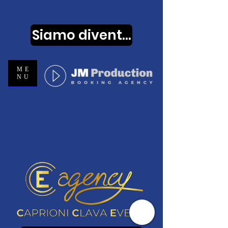
Siamo diventati...
ME
NU