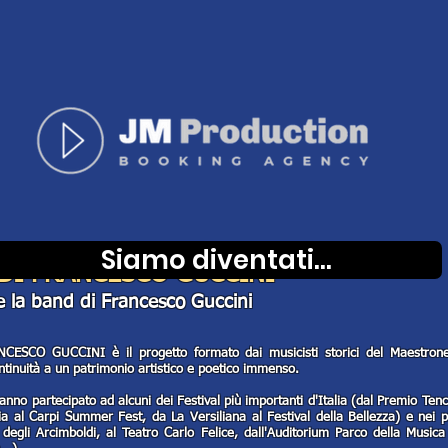
Siamo diventati...
 DI FRANCESCO GUCCINI
 e la band di Francesco Guccini
CESCO GUCCINI è il progetto formato dai musicisti storici del Maestro
tinuità a un patrimonio artistico e poetico immenso.
nno partecipato ad alcuni dei Festival più importanti d'Italia (dal Premio Tenco 
a al Carpi Summer Fest, da La Versiliana al Festival della Bellezza) e nei pi
o degli Arcimboldi, al Teatro Carlo Felice, dall'Auditorium Parco della Musica