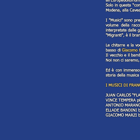
all'Europauditorium
Solo in questa “com
Modena, alla Cavea
I "Musici" sono pre
volume della racc
interpretate dalle g
"Migranti", è il br
Le chitarre e la vo
basso di
Giacomo 
Il vecchio e il bam
Noi non ci saremo,
Ed è con immenso 
storia della musica 
I MUSICI DI FRAN
JUAN CARLOS “FLAC
VINCE TEMPERA pia
ANTONIO MARANGOL
ELLADE BANDINI ba
GIACOMO MARZI bas