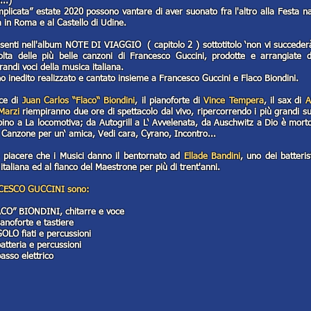
...)
plicata” estate 2020 possono vantare di aver suonato fra l'altro alla Festa na
 in Roma e al Castello di Udine.
senti nell'album NOTE DI VIAGGIO ( capitolo 2 ) sottotitolo ‘non vi succederà
olta delle più belle canzoni di Francesco Guccini, prodotte e arrangiate
randi voci della musica italiana.
ano inedito realizzato e cantato insieme a Francesco Guccini e Flaco Biondini.
ce di
Juan Carlos “Flaco“ Biondini
, il pianoforte di
Vince Tempera
, il sax di
A
Marzi
riempiranno due ore di spettacolo dal vivo, ripercorrendo i più grandi s
bino a La locomotiva; da Autogrill a L‘ Avvelenata, da Auschwitz a Dio è morto
 Canzone per un‘ amica, Vedi cara, Cyrano, Incontro...
piacere che i Musici danno il bentornato ad
Ellade Bandini
, uno dei batteris
italiana ed al fianco del Maestrone per più di trent'anni.
CESCO GUCCINI sono:
O” BIONDINI, chitarre e voce
noforte e tastiere
O fiati e percussioni
tteria e percussioni
so elettrico