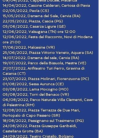
09/04/2022, Cappella Ducale, Piacenza
14/04/2022, Cascine Calderari, Certosa di Pavia
02/05/2022, Paola (CS)
15/05/2022, Darsena del Sale, Cervia (RA)
22/05/2022, Piazza, Cascia (PG)
05/06/2022, Casarza Ligure (GE)
12/06/2022, Valsugana (TN) ore 12:00
12/06/2022, Festa del Racconto, Novi di Modena
ore 21:00
17/06/2022, Malcesine (VR)
25/06/2022, Piazza Vittorio Veneto, Aquara (SA)
14/07/2022, Darsena del sale, Cervia (RA)
19/07/2022, Parco della Bissuola, Mestre (VE)
21/07/2022, Anfiteatro Turi Ferro, Gravina di
Catania (CT)
23/07/2022, Piazza Molinari, Fiorenzuona (PC)
01/08/2022, Sessa Aurunca (CE)
03/08/2022, Lama Mocogno (MO)
05/08/2022, Torri del Benaco (VR)
06/08/2022, Parco Naturale Villa Clementi, Cave
di Palestrina (RM)
12/08/2022, Piazza Terrazza de Due Mari,
Portopalo di Capo Passero (SR)
18/08/2022, Passignano sul Trasimeno (PG)
24/08/2022, Piazza Giuseppe Garibaldi,
Castellana Grotte (BA)
24/09/2022, Teatro Cristallo, Bolzano