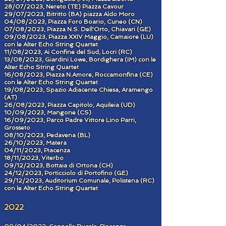
28/07/2023, Nereto (TE) Piazza Cavour
29/07/2023, Bitritto (BA) piazza Aldo Moro
04/08/2023, Piazza Foro Boario, Cuneo (CN)
07/08/2023, Piazza N.S. Dell'Orto, Chiavari (GE)
09/08/2023, Piazza XXIV Maggio, Camaiore (LU)
con le Alter Echo String Quartet
11/08/2023, Ai Confine del Sud, Locri (RC)
13/08/2023, Giardini Lowe, Bordighera (IM) con le
Alter Echo String Quartet
16/08/2023, Piazza N.Amore, Roccamonfina (CE)
con le Alter Echo String Quartet
19/08/2023, Spazio Adiacente Chiesa, Aramengo
(AT)
26/08/2023, Piazza Capitolo, Aquileia (UD)
10/09/2023, Mangone (CS)
16/09/2023, Parco Padre Vittore Lino Parri,
Grosseto
08/10/2023, Pedavena (BL)
26/10/2023, Matera
04/11/2023, Piacenza
18/11/2023, Viterbo
09/12/2023, Bottaia di Ortona (CH)
24/12/2023,
Porticciolo di
Portofino (GE)
29/12/2023, Auditorium Comunale, Polistena (RC)
con le Alter Echo String Quartet
2
022