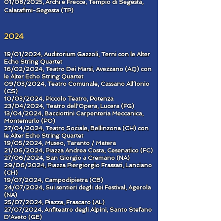
01/08/2025, Archi e Frecce, Tempio di Segesta,
Calatafimi-Segesta (TP)
2024
19/01/2024, Auditorium Gazzoli, Terni con le Alter
Echo String Quartet
16/02/2024, Teatro Dei Marsi, Avezzano (AQ) con
le Alter Echo String Quartet
09/03/2024, Teatro Comunale, Cassano All’Ionio
(CS)
10/03/2024, Piccolo Teatro, Potenza
23/04/2024, Teat
ro dell'Opera, Lucera (FG)
13/04/2024, Bacciottini Carpenteria Meccanica,
Montemurlo (PO)
27/04/2024, Teatro Sociale, B
ellinzona (CH) con
le Alter Echo String Quartet
19/05/2024, Museo, Taranto / Matera
21/06/2024, Piazza Andrea Costa, Cesenatico (FC)
27/06/2024, San Giorgio a Cremano (NA)
29/06/2024, Piazza Piergiorgio Frassati, Lanciano
(CH)
19/07/2024, Campodipietra (CB)
24/07/2024, Sui sentieri degli dei Festival, Agerola
(NA)
25/07/2024, Piazza, Frascaro (AL)
27/07/2024, Anfiteatro degli Alpini, Santo Stefano
D'Aveto (GE)