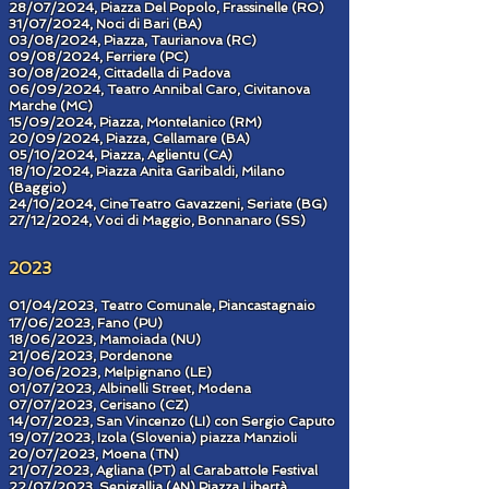
28/07/2024, Piazza Del Popolo, Frassinelle (RO)
31/07/2024, Noci di Bari (BA)
03/08/2024, Piazza, Taurianova (RC)
09/08/2024, Ferriere (PC)
30/08/2024, Cittadella di Padova
06/09/2024, Teatro Annibal Caro, Civitanova
Marche (MC)
15/09/2024, Piazza, Montelanico (RM)
20/09/2024, Piazza, Cellamare (BA)
05/10/2024, Piazza, Aglientu (CA)
18/10/2024, Piazza Anita Garibaldi, Milano
(Baggio)
24/10/2024, CineTeatro Gavazzeni, Seriate (BG)
27/12/2024, Voci di Maggio, Bonnanaro (SS)
2023
01/04/2023, Teatro Comunale, Piancastagnaio
17/06/2023, Fano (PU)
18/06/2023, Mamoiada (NU)
21/06/2023, Pordenone
30/06/2023, Melpignano (LE)
01/07/2023, Albinelli Street, Modena
07/07/2023, Cerisano (CZ)
14/07/2023, San Vincenzo (LI) con Sergio Caputo
19/07/2023, Izola (Slovenia) piazza Manzioli
20/07/2023, Moena (TN)
21/07/2023, Agliana (PT) al Carabattole Festival
22/07/2023, Senigallia (AN) Piazza Libertà